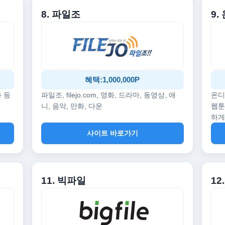
8. 파일조
9
혜택:1,000,000P
화 등
파일조, filejo.com, 영화, 드라마, 동영상, 애
온디
니, 음악, 만화, 다운
웹툰
하게
사이트 바로가기
11. 빅파일
1