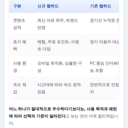
구분
신규 웹하드
기존 웹하드
콘텐츠
최신 자료 위주, 트렌드
장기간 누적된 콘텐츠
성격
반영
초기 혜
체험, 무료 포인트, 이벤
장기 이용자 대상 혜
택
트 다양
사용 환
모바일 최적화, 심플한 구
PC 중심 인터페이스,
경
성
능 포함
속도 체
시간대에 따라 속도 편차
전반적으로 안정적인 
감
있음
지
어느 하나가 절대적으로 우수하다기보다는, 사용 목적과 패턴
에 따라 선택의 기준이 달라진다
고 보는 것이 더욱 합리적입니
다.